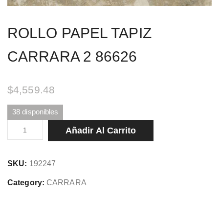
ROLLO PAPEL TAPIZ
CARRARA 2 86626
$
4,559.48
38 disponibles
ROLLO
Añadir Al Carrito
PAPEL
TAPIZ
SKU:
192247
CARRARA
2
Category:
CARRARA
86626
cantidad