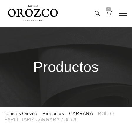
0
Productos
Tapices Orozco
>
Productos
>
CARRARA
>
ROLLO
PAPEL TAPIZ CARRARA 2 86626