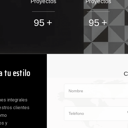
Proyectos
Proyectos
100
+
100
+
 tu estilo
C
nes integrales
estros clientes
como
os y