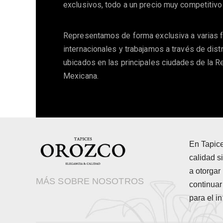
exclusivos, todo a un precio muy competitivo
Representamos de forma exclusiva a varias f
internacionales y trabajamos a través de dist
ubicados en las principales ciudades de la R
Mexicana.
En Tapic
calidad 
a otorgar 
MÁS SOBRE NOSOTROS
continua
para el in