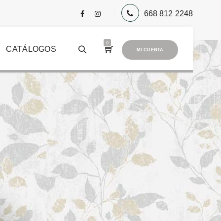
668 812 2248
0
CATÁLOGOS
MI CUENTA