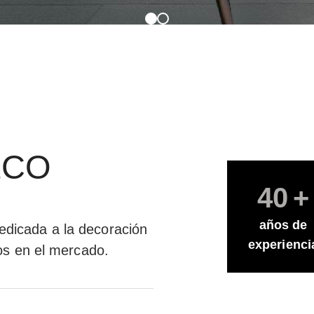
ZCO
40
+
años de
dicada a la decoración
experienci
s en el mercado.