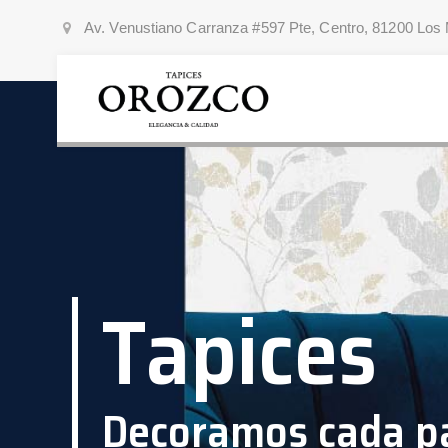
Av. Venustiano Carranza #597 Pte, Centro, 81200 Los 
Tapices
Decoramos cada pa