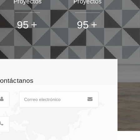
Proyectos
Proyectos
100
+
100
+
ontáctanos