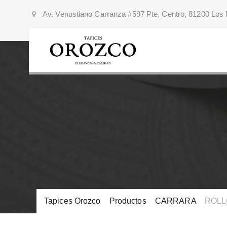
Av. Venustiano Carranza #597 Pte, Centro, 81200 Los 
Tapices Orozco
>
Productos
>
CARRARA
>
ROLL