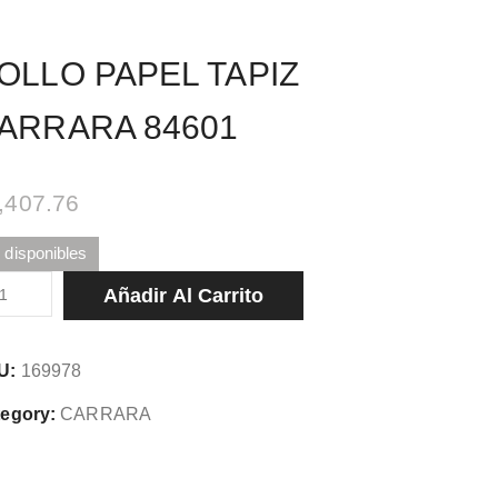
OLLO PAPEL TAPIZ
ARRARA 84601
,407.76
 disponibles
LLO
Añadir Al Carrito
PEL
PIZ
U:
169978
RRARA
601
egory:
CARRARA
tidad