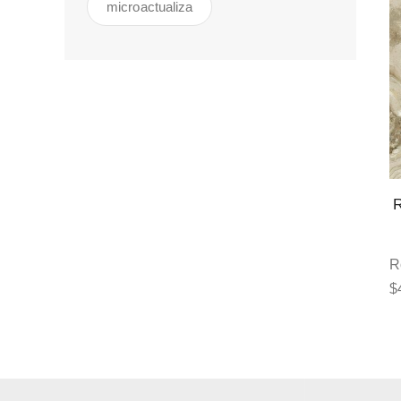
microactualiza
R
$