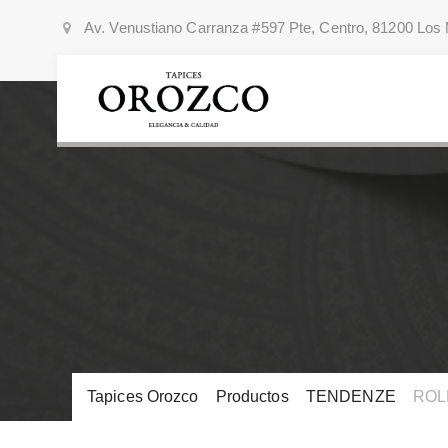
Av. Venustiano Carranza #597 Pte, Centro, 81200 Los 
Tapices Orozco
>
Productos
>
TENDENZE
>
ROL