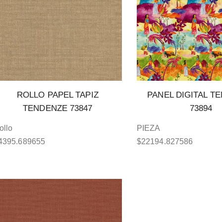
ROLLO PAPEL TAPIZ
PANEL DIGITAL T
TENDENZE 73847
73894
ollo
PIEZA
4395.689655
$
22194.827586