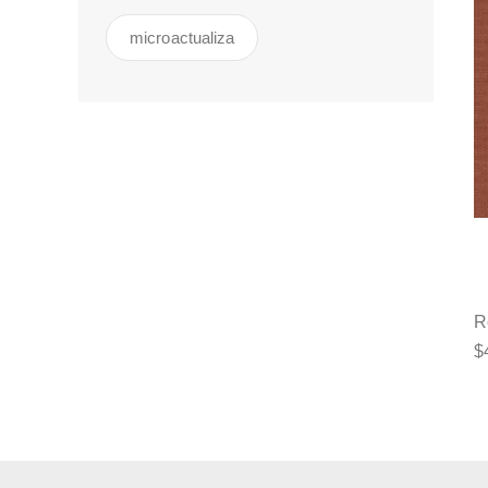
microactualiza
R
$