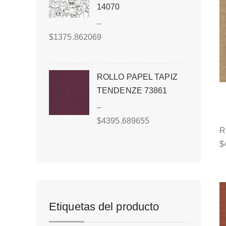
14070
–
$
1375.862069
ROLLO PAPEL TAPIZ
TENDENZE 73861
–
$
4395.689655
R
$
Etiquetas del producto