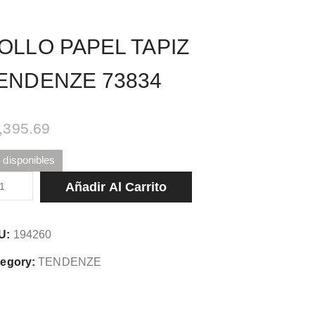
OLLO PAPEL TAPIZ
ENDENZE 73834
,395.69
 disponibles
LLO
Añadir Al Carrito
PEL
PIZ
U:
194260
NDENZE
834
egory:
TENDENZE
tidad