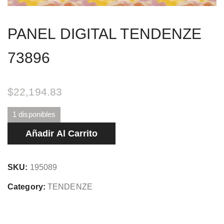
PANEL DIGITAL TENDENZE
73896
$
22,194.83
1 disponibles
PANEL
Añadir Al Carrito
DIGITAL
TENDENZE
SKU:
195089
73896
cantidad
Category:
TENDENZE