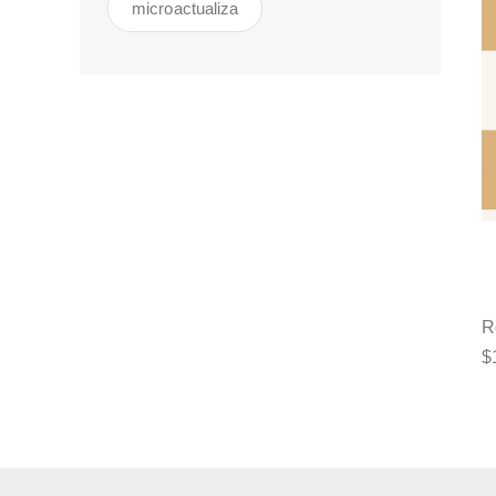
microactualiza
R
$