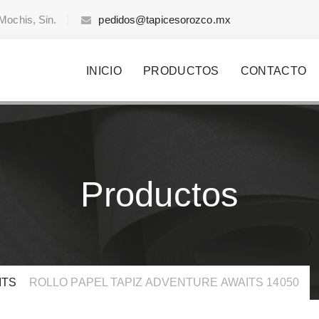
Mochis, Sin.
pedidos@tapicesorozco.mx
INICIO
PRODUCTOS
CONTACTO
Productos
ITS
>
ROLLO PAPEL TAPIZ ADVENTURE AWAITS 14050