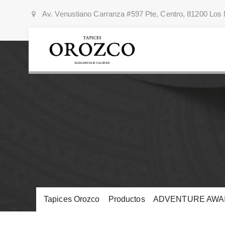
Av. Venustiano Carranza #597 Pte, Centro, 81200 Los 
Tapices Orozco
>
Productos
>
ADVENTURE AWA