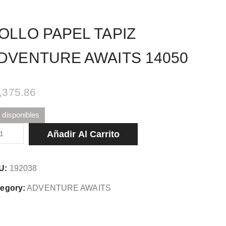
OLLO PAPEL TAPIZ
DVENTURE AWAITS 14050
,375.86
 disponibles
LLO
Añadir Al Carrito
PEL
PIZ
U:
192038
VENTURE
AITS
egory:
ADVENTURE AWAITS
050
tidad