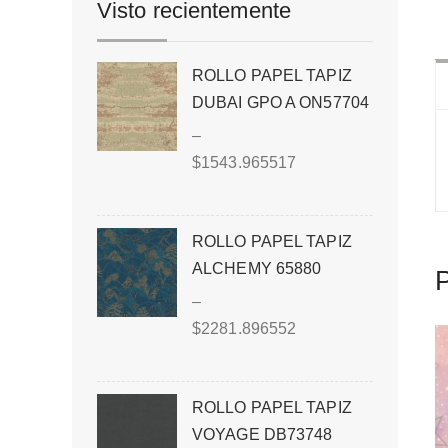
Visto recientemente
ROLLO PAPEL TAPIZ
DUBAI GPO A ON57704
–
$
1543.965517
ROLLO PAPEL TAPIZ
ALCHEMY 65880
P
–
$
2281.896552
ROLLO PAPEL TAPIZ
VOYAGE DB73748