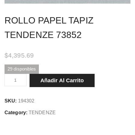
ROLLO PAPEL TAPIZ
TENDENZE 73852
$
4,395.69
29 disponibles
ROLLO
Añadir Al Carrito
PAPEL
TAPIZ
SKU:
194302
TENDENZE
73852
Category:
TENDENZE
cantidad