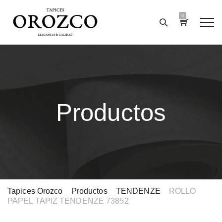
0
Productos
Tapices Orozco
>
Productos
>
TENDENZE
>
ROLLO
PAPEL TAPIZ TENDENZE 73852