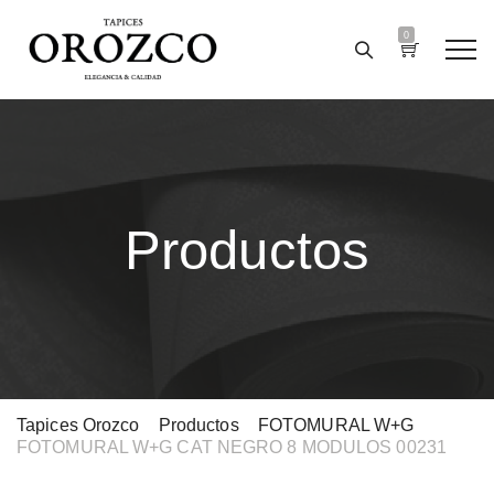
0
Productos
Tapices Orozco
>
Productos
>
FOTOMURAL W+G
>
FOTOMURAL W+G CAT NEGRO 8 MODULOS 00231