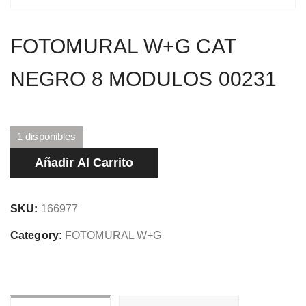
FOTOMURAL W+G CAT
NEGRO 8 MODULOS 00231
1 disponibles
FOTOMURAL
Añadir Al Carrito
W+G
CAT
SKU:
166977
NEGRO
8
Category:
FOTOMURAL W+G
MODULOS
00231
cantidad