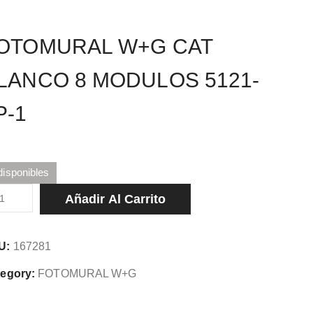
OTOMURAL W+G CAT
LANCO 8 MODULOS 5121-
P-1
disponibles
TOMURAL
Añadir Al Carrito
G
T
U:
167281
ANCO
egory:
FOTOMURAL W+G
DULOS
1-