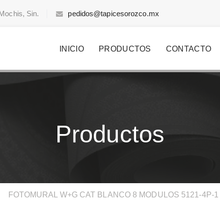
Mochis, Sin.
pedidos@tapicesorozco.mx
INICIO
PRODUCTOS
CONTACTO
Productos
>
FOTOMURAL W+G CAT BLANCO 8 MODULOS 5121-4P-1