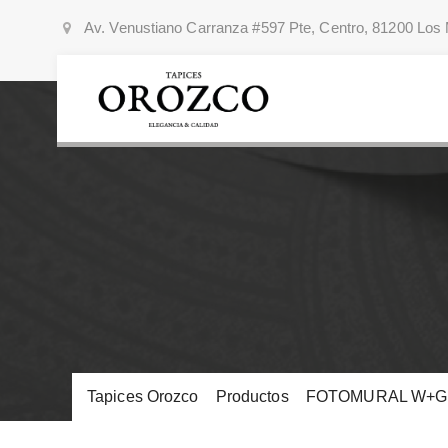
Av. Venustiano Carranza #597 Pte, Centro, 81200 Los 
Tapices Orozco
>
Productos
>
FOTOMURAL W+G