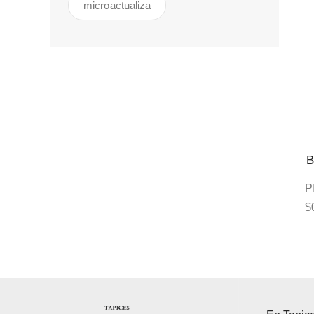
microactualiza
B
P
$