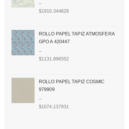
–
$
1910.344828
ROLLO PAPEL TAPIZ ATMOSFERA
GPO A 420447
–
$
1131.896552
ROLLO PAPEL TAPIZ COSMIC
979909
–
$
1074.137931