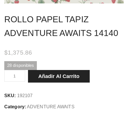
ROLLO PAPEL TAPIZ
ADVENTURE AWAITS 14140
$
1,375.86
28 disponibles
ROLLO
Añadir Al Carrito
PAPEL
TAPIZ
SKU:
192107
ADVENTURE
AWAITS
Category:
ADVENTURE AWAITS
14140
cantidad