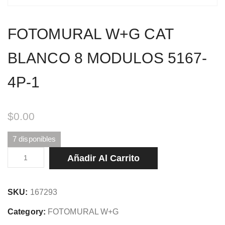
FOTOMURAL W+G CAT
BLANCO 8 MODULOS 5167-
4P-1
$
0.00
7 disponibles
FOTOMURAL
Añadir Al Carrito
W+G
CAT
SKU:
167293
BLANCO
8
Category:
FOTOMURAL W+G
MODULOS