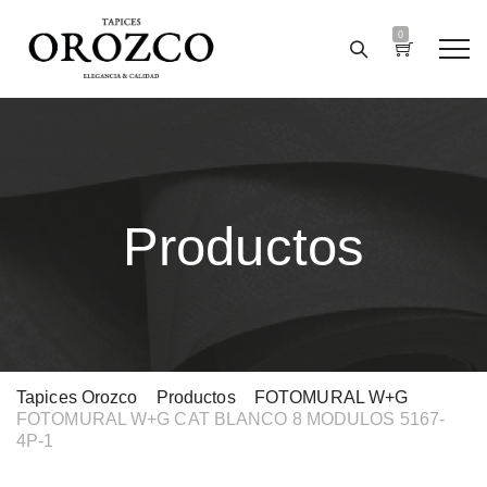
0
Productos
Tapices Orozco
>
Productos
>
FOTOMURAL W+G
>
FOTOMURAL W+G CAT BLANCO 8 MODULOS 5167-
4P-1