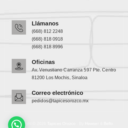
Llámanos
(668) 812 2248
(668) 818 0918
(668) 818 8996
Oficinas
Av. Venustiano Carranza 597 Pte. Centro
81200 Los Mochis, Sinaloa
Correo electrónico
pedidos@tapicesorozco.mx
Copyright © 2026
Tapices Orozco
. By
Hewser
&
Beflo
.