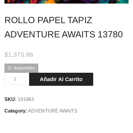
ROLLO PAPEL TAPIZ
ADVENTURE AWAITS 13780
$
1,375.86
21 disponibles
ROLLO
Añadir Al Carrito
PAPEL
TAPIZ
SKU:
191963
ADVENTURE
AWAITS
Category:
ADVENTURE AWAITS
13780
cantidad