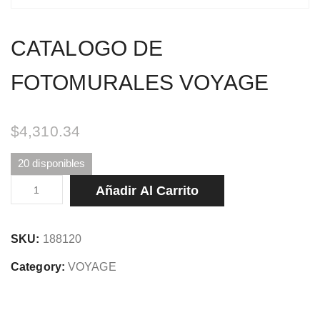
CATALOGO DE
FOTOMURALES VOYAGE
$
4,310.34
20 disponibles
CATALOGO
Añadir Al Carrito
DE
FOTOMURALES
SKU:
188120
VOYAGE
cantidad
Category:
VOYAGE