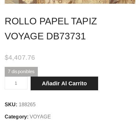
ROLLO PAPEL TAPIZ
VOYAGE DB73731
$
4,407.76
7 disponibles
ROLLO
Añadir Al Carrito
PAPEL
TAPIZ
SKU:
188265
VOYAGE
DB73731
Category:
VOYAGE
cantidad