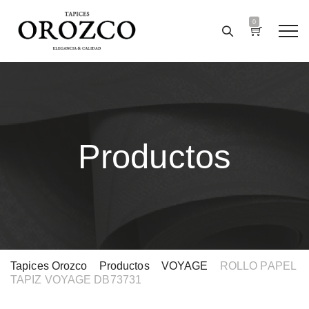
0
Productos
Tapices Orozco
>
Productos
>
VOYAGE
>
ROLLO PAPEL
TAPIZ VOYAGE DB73731