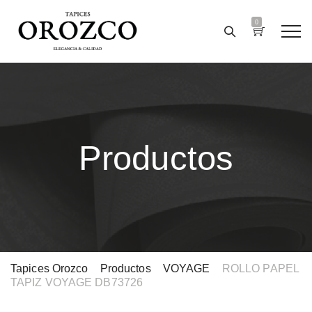
0
Productos
Tapices Orozco
>
Productos
>
VOYAGE
>
ROLLO PAPEL
TAPIZ VOYAGE DB73726