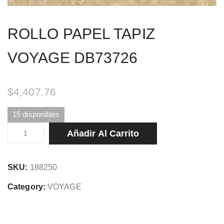
ROLLO PAPEL TAPIZ
VOYAGE DB73726
$
4,407.76
15 disponibles
ROLLO
Añadir Al Carrito
PAPEL
TAPIZ
SKU:
188250
VOYAGE
DB73726
Category:
VOYAGE
cantidad