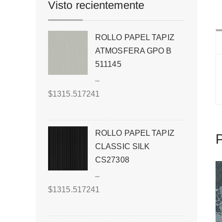
Visto recientemente
ROLLO PAPEL TAPIZ
ATMOSFERA GPO B
511145
–
$
1315.517241
ROLLO PAPEL TAPIZ
P
CLASSIC SILK
CS27308
–
$
1315.517241