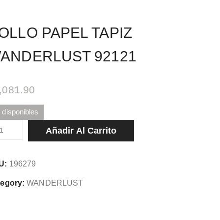
OLLO PAPEL TAPIZ
ANDERLUST 92121
,081.90
 disponibles
LLO
Añadir Al Carrito
PEL
PIZ
U:
196279
NDERLUST
121
egory:
WANDERLUST
tidad