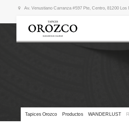
Av. Venustiano Carranza #597 Pte, Centro, 81200 Los 
Tapices Orozco
>
Productos
>
WANDERLUST
>
R