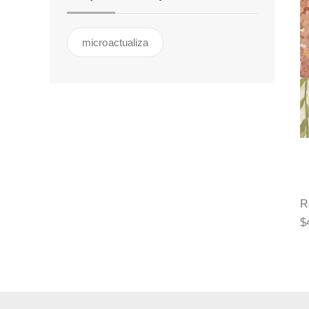
microactualiza
R
$