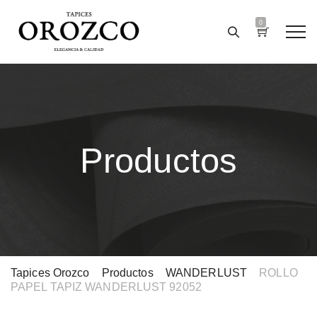
0
Productos
Tapices Orozco
>
Productos
>
WANDERLUST
>
ROLLO
PAPEL TAPIZ WANDERLUST 92052