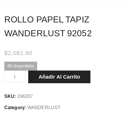
ROLLO PAPEL TAPIZ
WANDERLUST 92052
$
2,081.90
48 disponibles
ROLLO
Añadir Al Carrito
PAPEL
TAPIZ
SKU:
196207
WANDERLUST
92052
Category:
WANDERLUST
cantidad