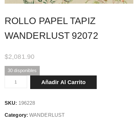
ROLLO PAPEL TAPIZ
WANDERLUST 92072
$
2,081.90
30 disponibles
ROLLO
Añadir Al Carrito
PAPEL
TAPIZ
SKU:
196228
WANDERLUST
92072
Category:
WANDERLUST
cantidad