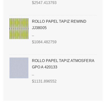
$
2547.413793
ROLLO PAPEL TAPIZ REWIND
JJ38005
–
$
1084.482759
ROLLO PAPEL TAPIZ ATMOSFERA
GPO A 420133
–
$
1131.896552