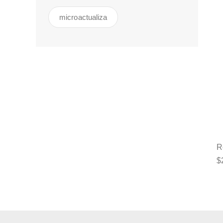
microactualiza
R
$