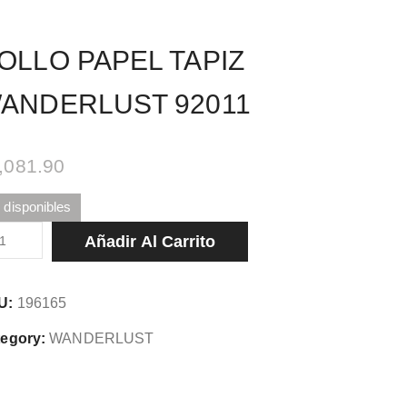
OLLO PAPEL TAPIZ
ANDERLUST 92011
,081.90
 disponibles
LLO
Añadir Al Carrito
PEL
PIZ
U:
196165
NDERLUST
11
egory:
WANDERLUST
tidad