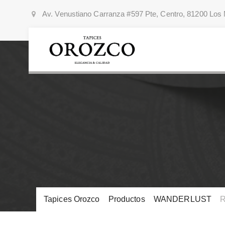
Av. Venustiano Carranza #597 Pte, Centro, 81200 Los 
Tapices Orozco
>
Productos
>
WANDERLUST
>
R