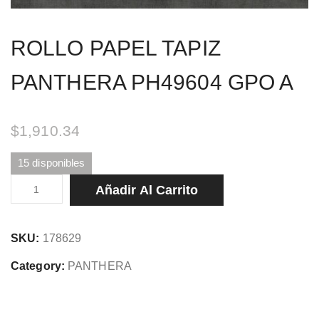
ROLLO PAPEL TAPIZ
PANTHERA PH49604 GPO A
$
1,910.34
15 disponibles
ROLLO
Añadir Al Carrito
PAPEL
TAPIZ
SKU:
178629
PANTHERA
PH49604
Category:
PANTHERA
GPO
A
cantidad