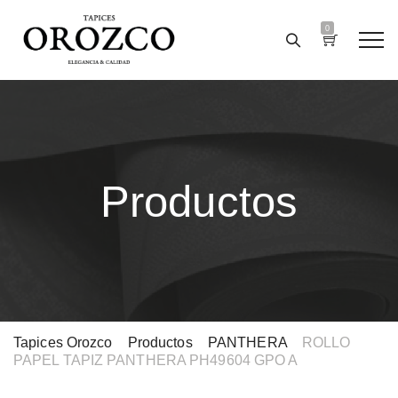
0
Productos
Tapices Orozco
>
Productos
>
PANTHERA
>
ROLLO
PAPEL TAPIZ PANTHERA PH49604 GPO A