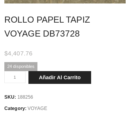
ROLLO PAPEL TAPIZ
VOYAGE DB73728
$
4,407.76
24 disponibles
ROLLO
Añadir Al Carrito
PAPEL
TAPIZ
SKU:
188256
VOYAGE
DB73728
Category:
VOYAGE
cantidad