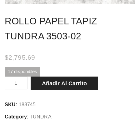
ROLLO PAPEL TAPIZ
TUNDRA 3503-02
$
2,795.69
17 disponibles
ROLLO
Añadir Al Carrito
PAPEL
TAPIZ
SKU:
188745
TUNDRA
3503-
Category:
TUNDRA
02
cantidad