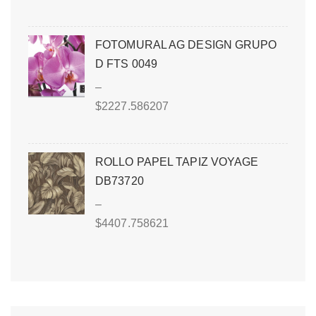
FOTOMURAL AG DESIGN GRUPO
D FTS 0049
–
$
2227.586207
ROLLO PAPEL TAPIZ VOYAGE
DB73720
–
$
4407.758621