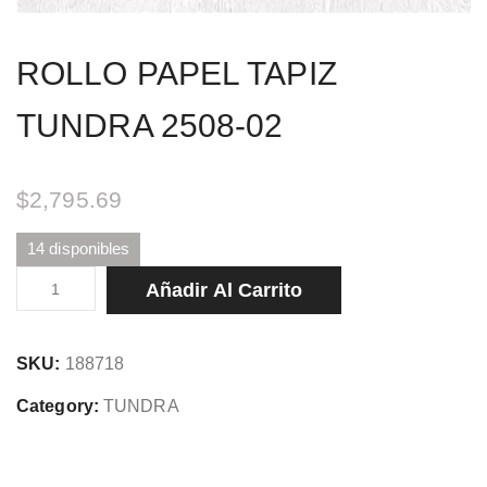
ROLLO PAPEL TAPIZ
TUNDRA 2508-02
$
2,795.69
14 disponibles
ROLLO
Añadir Al Carrito
PAPEL
TAPIZ
SKU:
188718
TUNDRA
2508-
Category:
TUNDRA
02
cantidad