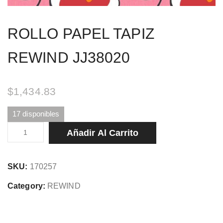
ROLLO PAPEL TAPIZ
REWIND JJ38020
$
1,434.83
17 disponibles
ROLLO
Añadir Al Carrito
PAPEL
TAPIZ
SKU:
170257
REWIND
JJ38020
Category:
REWIND
cantidad