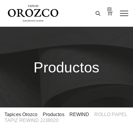
0
Productos
Tapices Orozco
>
Productos
>
REWIND
>
ROLLO PAPEL
TAPIZ REWIND JJ38020