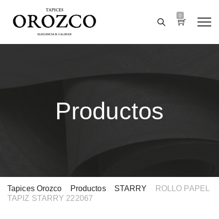
0
Productos
Tapices Orozco
>
Productos
>
STARRY
>
ROLLO PAPEL
TAPIZ STARRY 222067