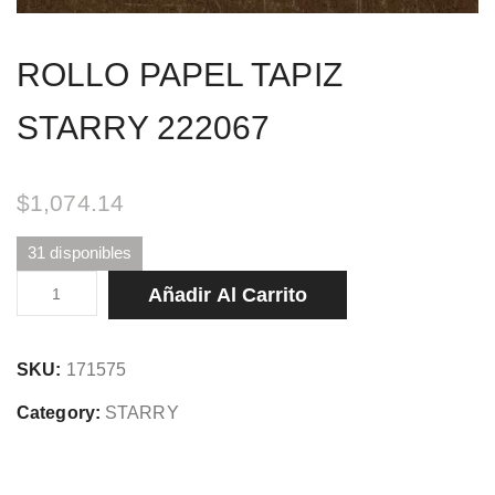
ROLLO PAPEL TAPIZ
STARRY 222067
$
1,074.14
31 disponibles
ROLLO
Añadir Al Carrito
PAPEL
TAPIZ
SKU:
171575
STARRY
222067
Category:
STARRY
cantidad