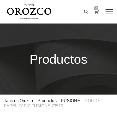
0
Productos
Tapices Orozco
>
Productos
>
FUSIONE
>
ROLLO
PAPEL TAPIZ FUSIONE 73510