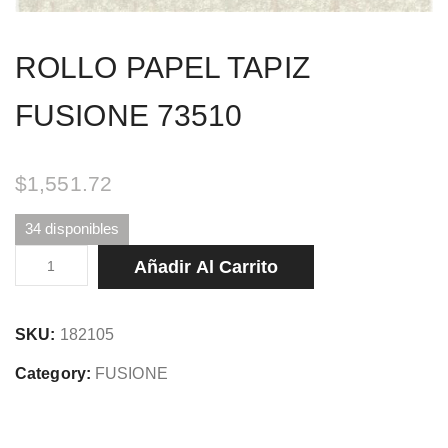
ROLLO PAPEL TAPIZ
FUSIONE 73510
$
1,551.72
34 disponibles
ROLLO
Añadir Al Carrito
PAPEL
TAPIZ
SKU:
182105
FUSIONE
73510
Category:
FUSIONE
cantidad