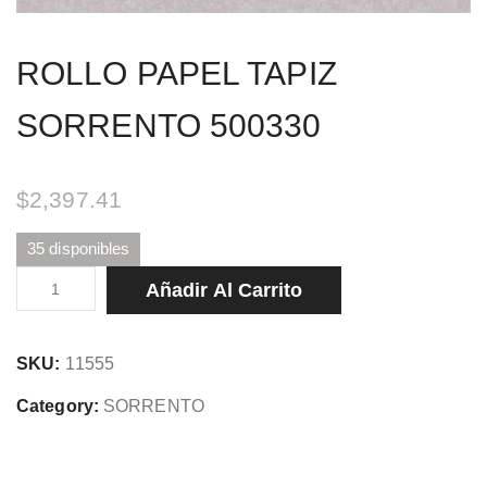
ROLLO PAPEL TAPIZ
SORRENTO 500330
$
2,397.41
35 disponibles
ROLLO
Añadir Al Carrito
PAPEL
TAPIZ
SKU:
11555
SORRENTO
500330
Category:
SORRENTO
cantidad