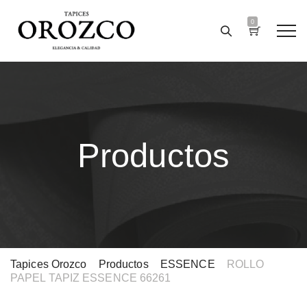
0
Productos
Tapices Orozco
>
Productos
>
ESSENCE
>
ROLLO
PAPEL TAPIZ ESSENCE 66261