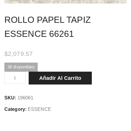
ROLLO PAPEL TAPIZ
ESSENCE 66261
$
2,079.57
36 disponibles
ROLLO
Añadir Al Carrito
PAPEL
TAPIZ
SKU:
196061
ESSENCE
66261
Category:
ESSENCE
cantidad