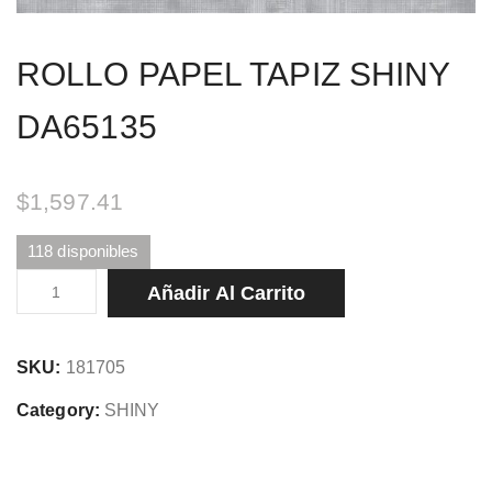
ROLLO PAPEL TAPIZ SHINY
DA65135
$
1,597.41
118 disponibles
ROLLO
Añadir Al Carrito
PAPEL
TAPIZ
SKU:
181705
SHINY
DA65135
Category:
SHINY
cantidad