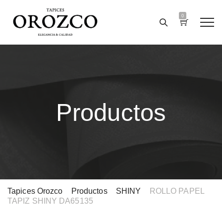
0
Productos
Tapices Orozco
>
Productos
>
SHINY
>
ROLLO PAPEL
TAPIZ SHINY DA65135