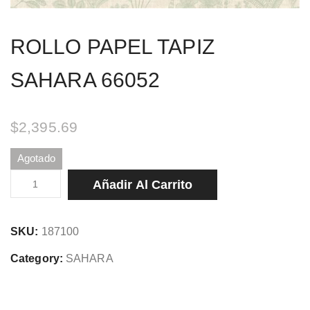
ROLLO PAPEL TAPIZ
SAHARA 66052
$
2,395.69
Agotado
ROLLO
Añadir Al Carrito
PAPEL
TAPIZ
SKU:
187100
SAHARA
66052
Category:
SAHARA
cantidad