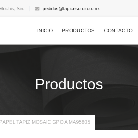
Mochis, Sin.
pedidos@tapicesorozco.mx
INICIO
PRODUCTOS
CONTACTO
Productos
PAPEL TAPIZ MOSAIC GPO A MA95805