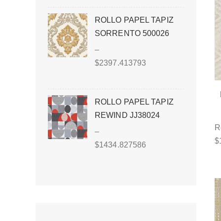
ROLLO PAPEL TAPIZ
SORRENTO 500026
–
$
2397.413793
ROLLO PAPEL TAPIZ
REWIND JJ38024
R
–
$
$
1434.827586