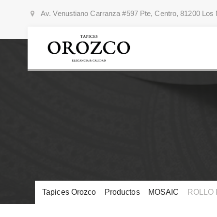
Av. Venustiano Carranza #597 Pte, Centro, 81200 Los 
Tapices Orozco
>
Productos
>
MOSAIC
>
ROLLO 