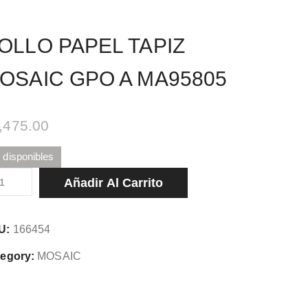
OLLO PAPEL TAPIZ
OSAIC GPO A MA95805
,475.00
 disponibles
LLO
Añadir Al Carrito
PEL
PIZ
U:
166454
SAIC
O
egory:
MOSAIC
95805
tidad