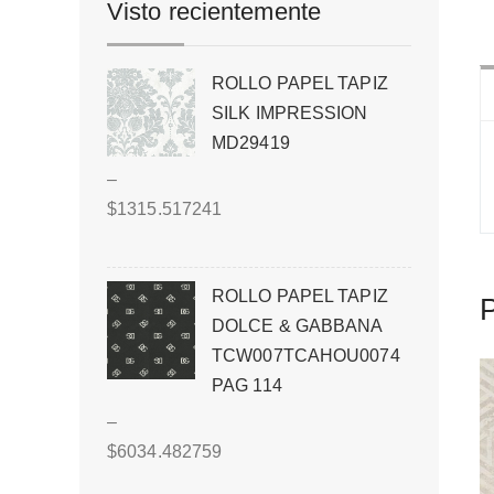
Visto recientemente
ROLLO PAPEL TAPIZ
SILK IMPRESSION
MD29419
–
$
1315.517241
ROLLO PAPEL TAPIZ
P
DOLCE & GABBANA
TCW007TCAHOU0074
PAG 114
–
$
6034.482759