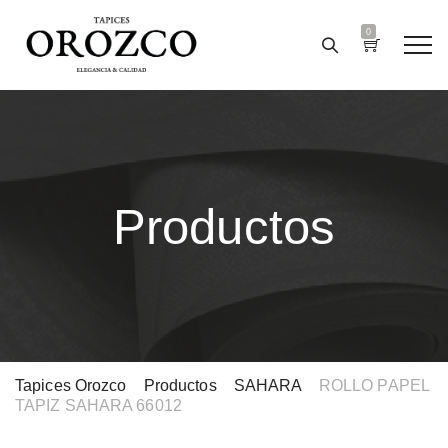
0
Productos
Tapices Orozco
>
Productos
>
SAHARA
>
ROLLO PAPEL
TAPIZ SAHARA 66012