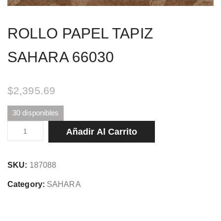
ROLLO PAPEL TAPIZ
SAHARA 66030
$
2,395.69
30 disponibles
ROLLO
Añadir Al Carrito
PAPEL
TAPIZ
SKU:
187088
SAHARA
66030
Category:
SAHARA
cantidad