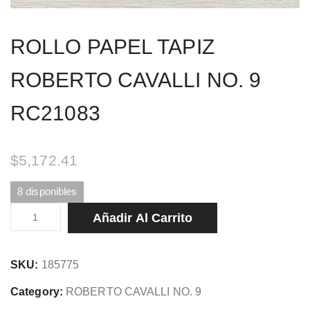
ROLLO PAPEL TAPIZ
ROBERTO CAVALLI NO. 9
RC21083
$
5,172.41
8 disponibles
ROLLO
Añadir Al Carrito
PAPEL
TAPIZ
SKU:
185775
ROBERTO
CAVALLI
Category:
ROBERTO CAVALLI NO. 9
NO.