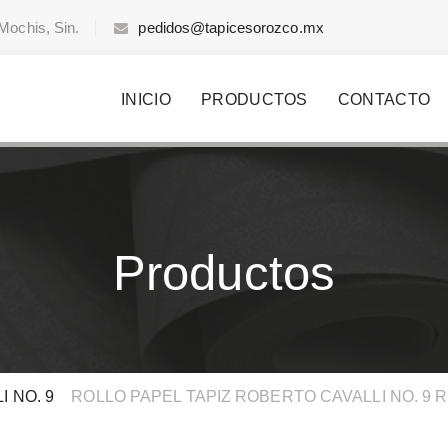
Mochis, Sin.
pedidos@tapicesorozco.mx
INICIO
PRODUCTOS
CONTACTO
Productos
 NO. 9
>
ROLLO PAPEL TAPIZ ROBERTO CAVALLI NO. 9 