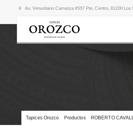
Av. Venustiano Carranza #597 Pte, Centro, 81200 Los 
Tapices Orozco
>
Productos
>
ROBERTO CAVALLI