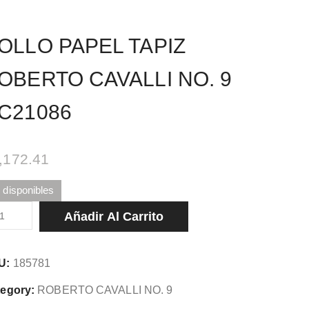
OLLO PAPEL TAPIZ
OBERTO CAVALLI NO. 9
C21086
,172.41
 disponibles
LLO
Añadir Al Carrito
PEL
PIZ
U:
185781
BERTO
VALLI
egory:
ROBERTO CAVALLI NO. 9
.