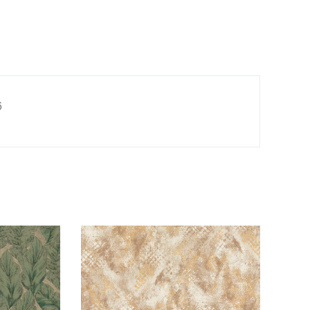
21086
tidad
6