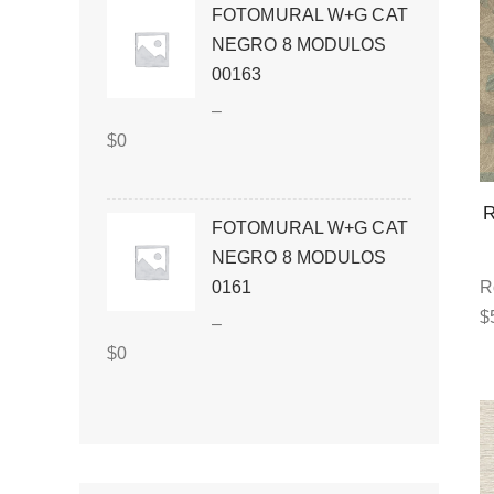
FOTOMURAL W+G CAT
NEGRO 8 MODULOS
00163
–
$
0
FOTOMURAL W+G CAT
NEGRO 8 MODULOS
R
0161
$
–
$
0