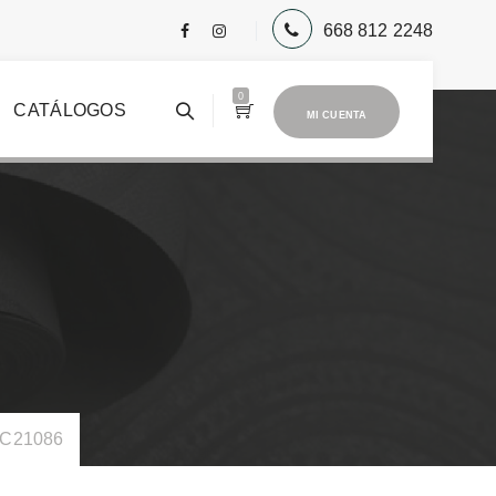
668 812 2248
0
CATÁLOGOS
MI CUENTA
RC21086