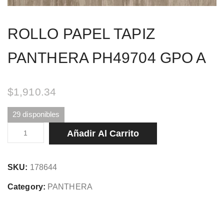
ROLLO PAPEL TAPIZ
PANTHERA PH49704 GPO A
$
1,910.34
29 disponibles
ROLLO
Añadir Al Carrito
PAPEL
TAPIZ
SKU:
178644
PANTHERA
PH49704
Category:
PANTHERA
GPO
A
cantidad