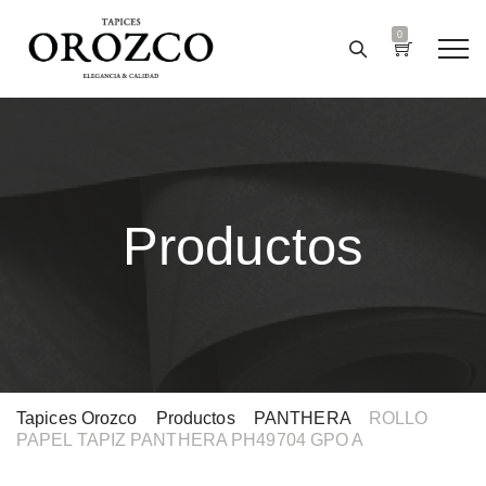
0
Productos
Tapices Orozco
>
Productos
>
PANTHERA
>
ROLLO
PAPEL TAPIZ PANTHERA PH49704 GPO A