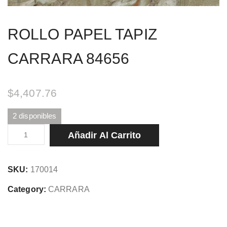
ROLLO PAPEL TAPIZ
CARRARA 84656
$
4,407.76
2 disponibles
ROLLO
Añadir Al Carrito
PAPEL
TAPIZ
SKU:
170014
CARRARA
84656
Category:
CARRARA
cantidad