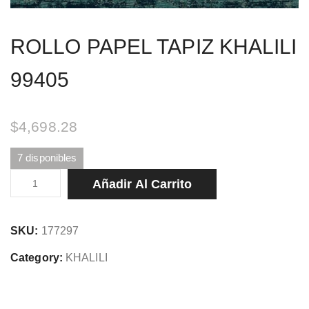
ROLLO PAPEL TAPIZ KHALILI
99405
$
4,698.28
7 disponibles
ROLLO
Añadir Al Carrito
PAPEL
TAPIZ
SKU:
177297
KHALILI
99405
Category:
KHALILI
cantidad