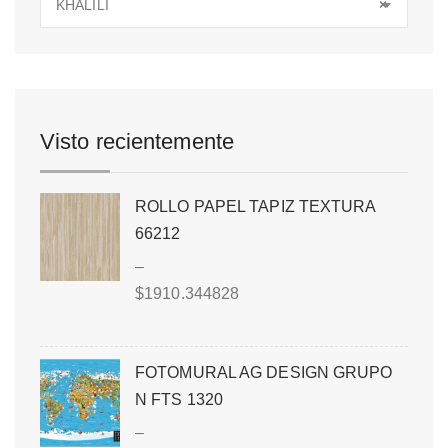
KHALILI
×
Visto recientemente
ROLLO PAPEL TAPIZ TEXTURA
66212
–
$
1910.344828
FOTOMURAL AG DESIGN GRUPO
N FTS 1320
–