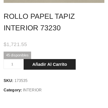
ROLLO PAPEL TAPIZ
INTERIOR 73230
$
1,721.55
45 disponibles
ROLLO
Añadir Al Carrito
PAPEL
TAPIZ
SKU:
173535
INTERIOR
73230
Category:
INTERIOR
cantidad