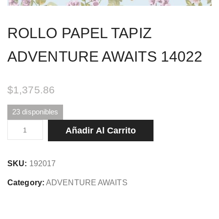
ROLLO PAPEL TAPIZ
ADVENTURE AWAITS 14022
$
1,375.86
23 disponibles
ROLLO
Añadir Al Carrito
PAPEL
TAPIZ
SKU:
192017
ADVENTURE
AWAITS
Category:
ADVENTURE AWAITS
14022
cantidad