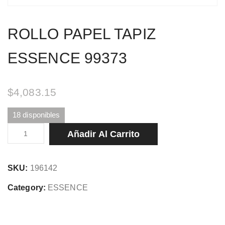
ROLLO PAPEL TAPIZ
ESSENCE 99373
$
4,083.15
18 disponibles
ROLLO
Añadir Al Carrito
PAPEL
TAPIZ
SKU:
196142
ESSENCE
99373
Category:
ESSENCE
cantidad