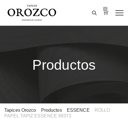
0
Productos
Tapices Orozco
>
Productos
>
ESSENCE
>
ROLLO
PAPEL TAPIZ ESSENCE 99373