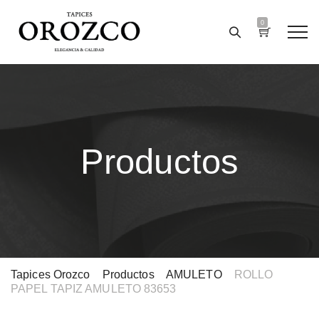
0
Productos
Tapices Orozco
>
Productos
>
AMULETO
>
ROLLO
PAPEL TAPIZ AMULETO 83653