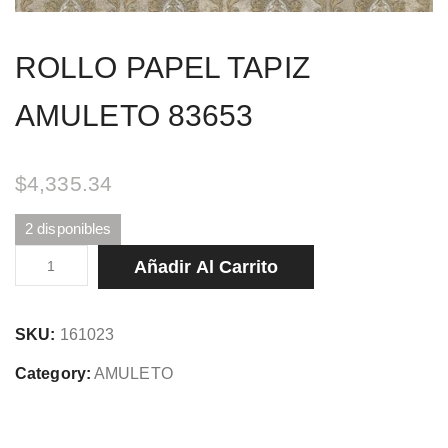
ROLLO PAPEL TAPIZ
AMULETO 83653
$
4,335.34
2 disponibles
ROLLO
Añadir Al Carrito
PAPEL
TAPIZ
SKU:
161023
AMULETO
83653
Category:
AMULETO
cantidad