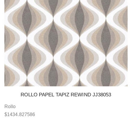
ROLLO PAPEL TAPIZ REWIND JJ38053
Rollo
$
1434.827586