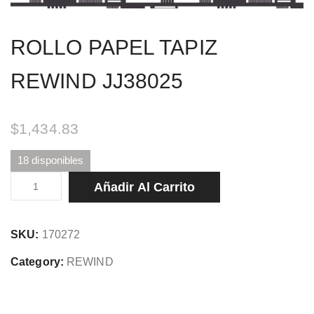
ROLLO PAPEL TAPIZ
REWIND JJ38025
$
1,434.83
18 disponibles
ROLLO
Añadir Al Carrito
PAPEL
TAPIZ
SKU:
170272
REWIND
JJ38025
Category:
REWIND
cantidad