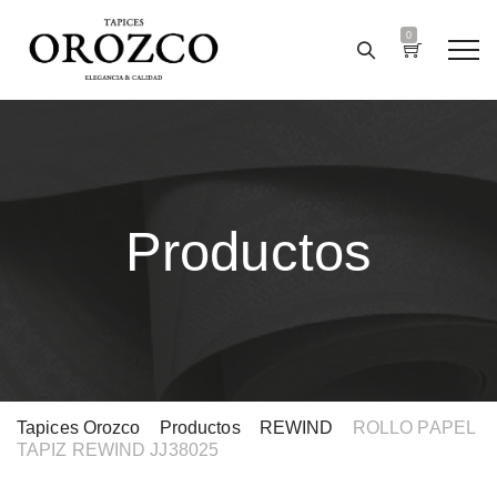
0
Productos
Tapices Orozco
>
Productos
>
REWIND
>
ROLLO PAPEL
TAPIZ REWIND JJ38025