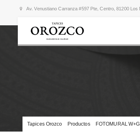
Av. Venustiano Carranza #597 Pte, Centro, 81200 Los 
Tapices Orozco
>
Productos
>
FOTOMURAL W+G