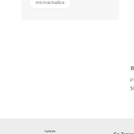
microactualiza
B
P
$