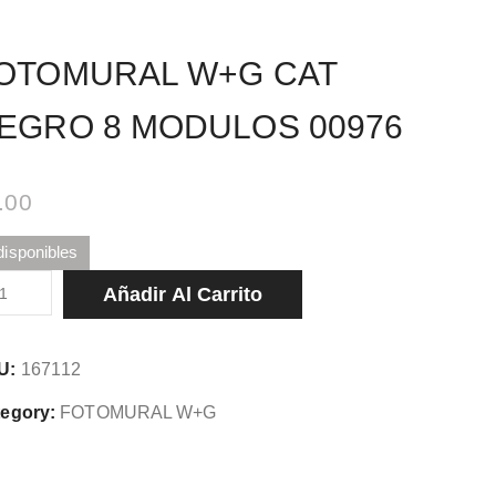
OTOMURAL W+G CAT
EGRO 8 MODULOS 00976
.00
disponibles
TOMURAL
Añadir Al Carrito
G
T
U:
167112
GRO
egory:
FOTOMURAL W+G
DULOS
976
tidad