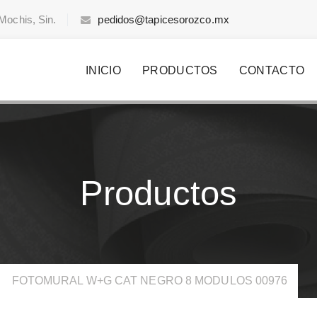
Mochis, Sin.
pedidos@tapicesorozco.mx
INICIO
PRODUCTOS
CONTACTO
Productos
>
FOTOMURAL W+G CAT NEGRO 8 MODULOS 00976