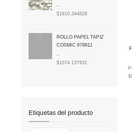
–
$
1910.344828
ROLLO PAPEL TAPIZ
COSMIC 978811
–
$
1074.137931
P
$
Etiquetas del producto