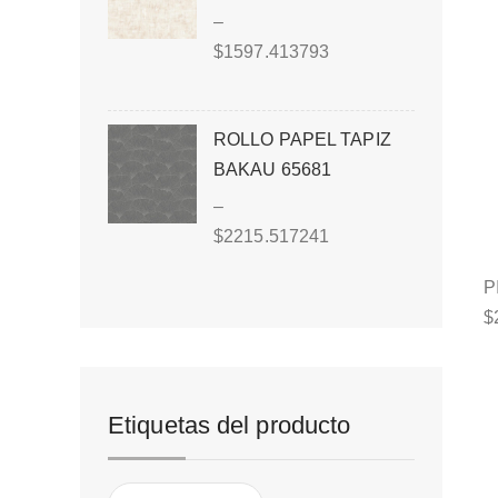
–
$
1597.413793
ROLLO PAPEL TAPIZ
BAKAU 65681
–
$
2215.517241
P
$
Etiquetas del producto