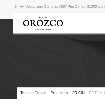
Av. Venustiano Carranza #597 Pte, Centro, 81200 Los 
Tapices Orozco
>
Productos
>
ORIGIN
>
FOTOMU