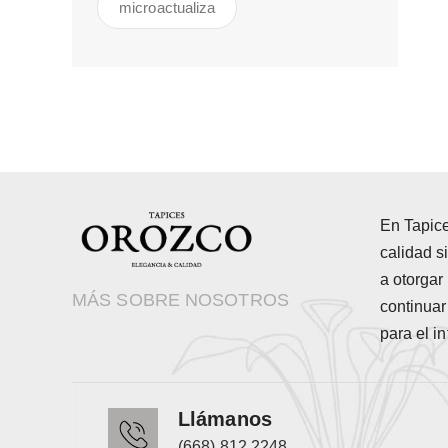
microactualiza
En Tapic
calidad 
a otorgar 
MÁS SOBRE NOSOTROS
continua
para el in
Llámanos
(668) 812 2248