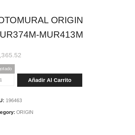
OTOMURAL ORIGIN
UR374M-MUR413M
,365.52
otado
TOMURAL
Añadir Al Carrito
IGIN
R374M-
U:
196463
R413M
tidad
egory:
ORIGIN