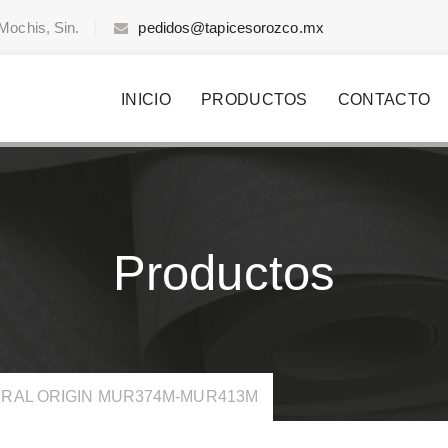
Mochis, Sin.
pedidos@tapicesorozco.mx
INICIO
PRODUCTOS
CONTACTO
Productos
RAL ORIGIN MUR374M-MUR413M