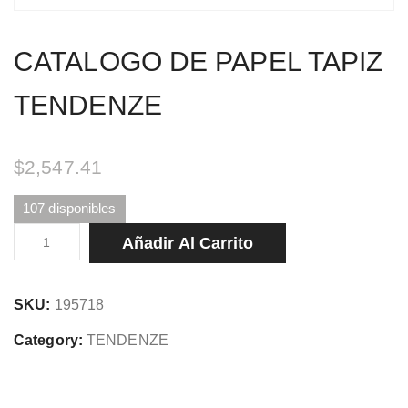
CATALOGO DE PAPEL TAPIZ
TENDENZE
$
2,547.41
107 disponibles
CATALOGO
Añadir Al Carrito
DE
PAPEL
SKU:
195718
TAPIZ
TENDENZE
Category:
TENDENZE
cantidad