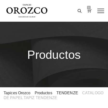
0
Productos
Tapices Orozco
>
Productos
>
TENDENZE
>
CATALOGO
DE PAPEL TAPIZ TENDENZE