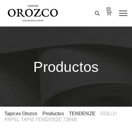
0
Productos
Tapices Orozco
>
Productos
>
TENDENZE
>
ROLLO
PAPEL TAPIZ TENDENZE 73848