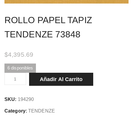
ROLLO PAPEL TAPIZ
TENDENZE 73848
$
4,395.69
6 disponibles
ROLLO
Añadir Al Carrito
PAPEL
TAPIZ
SKU:
194290
TENDENZE
73848
Category:
TENDENZE
cantidad