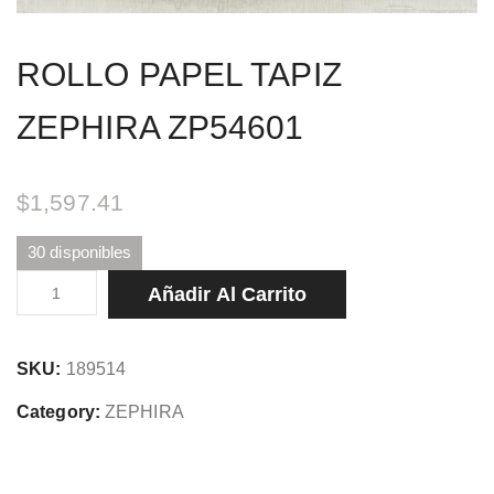
ROLLO PAPEL TAPIZ
ZEPHIRA ZP54601
$
1,597.41
30 disponibles
ROLLO
Añadir Al Carrito
PAPEL
TAPIZ
SKU:
189514
ZEPHIRA
ZP54601
Category:
ZEPHIRA
cantidad