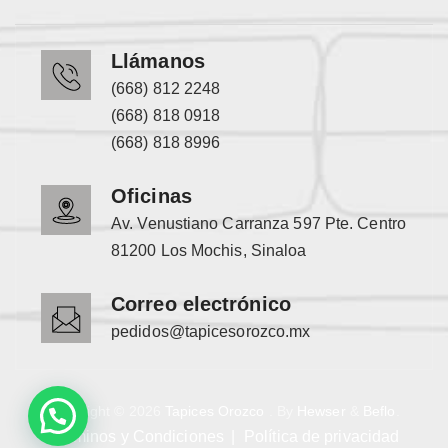
Llámanos
(668) 812 2248
(668) 818 0918
(668) 818 8996
Oficinas
Av. Venustiano Carranza 597 Pte. Centro
81200 Los Mochis, Sinaloa
Correo electrónico
pedidos@tapicesorozco.mx
Copyright © 2026
Tapices Orozco
. By
Hewser
&
Beflo
.
Términos y Condiciones
Política de privacidad