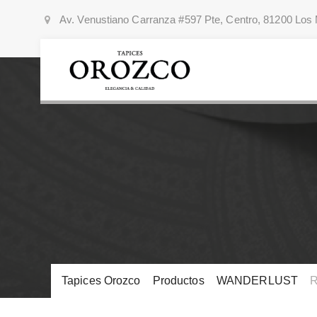
Av. Venustiano Carranza #597 Pte, Centro, 81200 Los 
Tapices Orozco
>
Productos
>
WANDERLUST
>
R