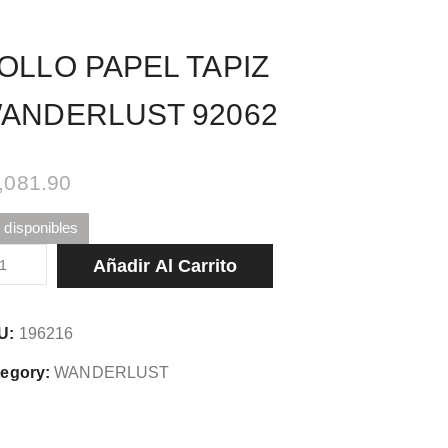
OLLO PAPEL TAPIZ
ANDERLUST 92062
,081.90
 disponibles
LLO
Añadir Al Carrito
PEL
PIZ
U:
196216
NDERLUST
062
egory:
WANDERLUST
tidad