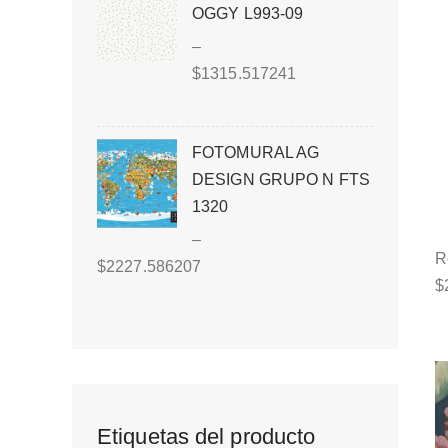
OGGY L993-09
–
$
1315.517241
FOTOMURAL AG
DESIGN GRUPO N FTS
1320
–
R
$
2227.586207
$
Etiquetas del producto