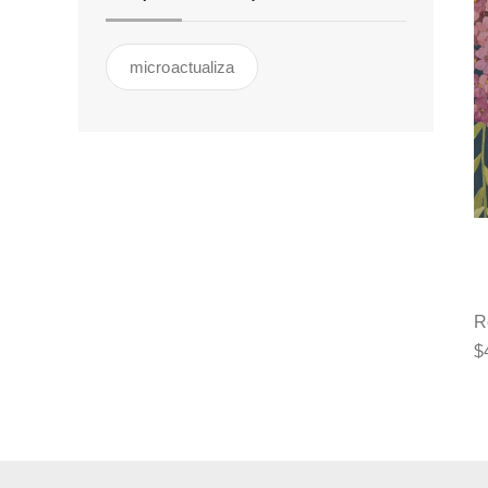
microactualiza
R
$