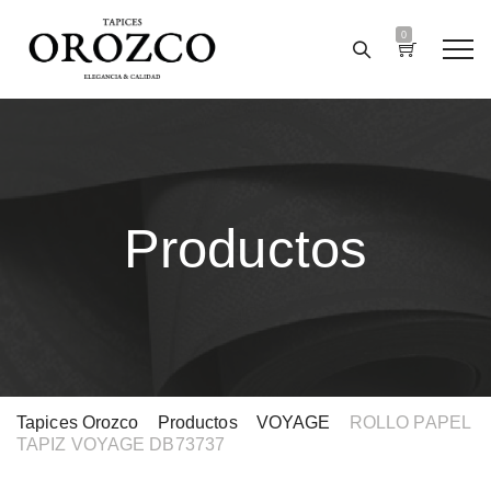
0
Productos
Tapices Orozco
>
Productos
>
VOYAGE
>
ROLLO PAPEL
TAPIZ VOYAGE DB73737