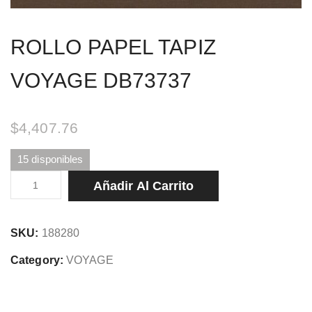
ROLLO PAPEL TAPIZ
VOYAGE DB73737
$
4,407.76
15 disponibles
ROLLO
Añadir Al Carrito
PAPEL
TAPIZ
SKU:
188280
VOYAGE
DB73737
Category:
VOYAGE
cantidad